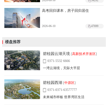
2026-06-30
34292
高考回归课本，房子回归居住
2026-06-10
47699
楼盘推荐
碧桂园云湖天境
[
高新技术开发区
]
0371-5532 6666
一湾云湖境，天际大平层
碧桂园西湖
[
中原区
]
0371-0371-63577777
未来城市样板 世界湾区生活