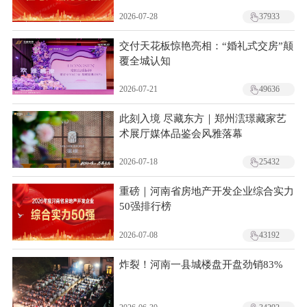
2026-07-28
37933
交付天花板惊艳亮相：“婚礼式交房”颠
覆全城认知
2026-07-21
49636
此刻入境 尽藏东方｜郑州澐璟藏家艺
术展厅媒体品鉴会风雅落幕
2026-07-18
25432
重磅｜河南省房地产开发企业综合实力
50强排行榜
2026-07-08
43192
炸裂！河南一县城楼盘开盘劲销83%